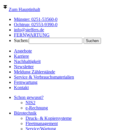
Zum Hauptinhalt
Münster:
0251-53560-0
Ochtrup:
02553-9390-0
info@steffers.de
FERNWARTUNG
Suchen:
Angebote
Karriere
Nachhaltigkeit
Newsletter
Meldung Zählerstände
Service & Verbrauchsmaterialien
Fernwartung
Kontakt
Schon gewusst?
NIS2
e-Rechnung
Bürotechnik
Druck- & Kopiersysteme
Fleetmanagement
Service/Wartung