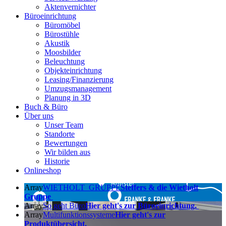
Aktenvernichter
Büroeinrichtung
Büromöbel
Bürostühle
Akustik
Moosbilder
Beleuchtung
Objekteinrichtung
Leasing/Finanzierung
Umzugsmanagement
Planung in 3D
Buch & Büro
Über uns
Unser Team
Standorte
Bewertungen
Wir bilden aus
Historie
Onlineshop
Array
WIETHOLT
GRUPPE
Steffers & die Wietholt
Gruppe
Array
So geht
Büro
Hier geht's zur Büroeinrichtung.
Array
Multifunktions
systeme
Hier geht's zur
Produktübersicht.