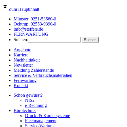
Zum Hauptinhalt
Münster:
0251-53560-0
Ochtrup:
02553-9390-0
info@steffers.de
FERNWARTUNG
Suchen:
Angebote
Karriere
Nachhaltigkeit
Newsletter
Meldung Zählerstände
Service & Verbrauchsmaterialien
Fernwartung
Kontakt
Schon gewusst?
NIS2
e-Rechnung
Bürotechnik
Druck- & Kopiersysteme
Fleetmanagement
Service/Wartung