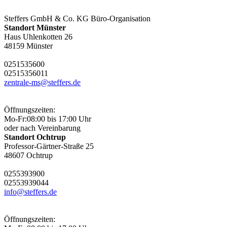
Steffers GmbH & Co. KG Büro-Organisation
Standort Münster
Haus Uhlenkotten 26
48159 Münster
0251
53560
0
0251
53560
11
zentrale-ms@steffers.de
Öffnungszeiten:
Mo-Fr:
08:00 bis 17:00 Uhr
oder nach Vereinbarung
Standort Ochtrup
Professor-Gärtner-Straße 25
48607 Ochtrup
02553
9390
0
02553
9390
44
info@steffers.de
Öffnungszeiten: