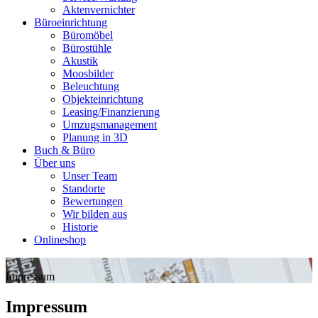
Aktenvernichter
Büroeinrichtung
Büromöbel
Bürostühle
Akustik
Moosbilder
Beleuchtung
Objekteinrichtung
Leasing/Finanzierung
Umzugsmanagement
Planung in 3D
Buch & Büro
Über uns
Unser Team
Standorte
Bewertungen
Wir bilden aus
Historie
Onlineshop
"
Impressum
Impressum