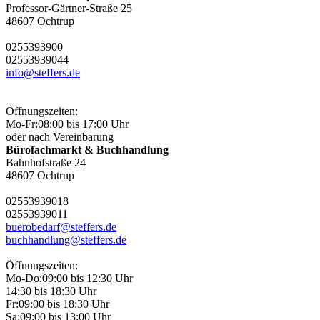
Professor-Gärtner-Straße 25
48607 Ochtrup
02553
9390
0
02553
9390
44
info@steffers.de
Öffnungszeiten:
Mo-Fr:
08:00 bis 17:00 Uhr
oder nach Vereinbarung
Bürofachmarkt & Buchhandlung
Bahnhofstraße 24
48607 Ochtrup
02553
9390
18
02553
9390
11
buerobedarf@steffers.de
buchhandlung@steffers.de
Öffnungszeiten:
Mo-Do:
09:00 bis 12:30 Uhr
14:30 bis 18:30 Uhr
Fr:
09:00 bis 18:30 Uhr
Sa:
09:00 bis 13:00 Uhr