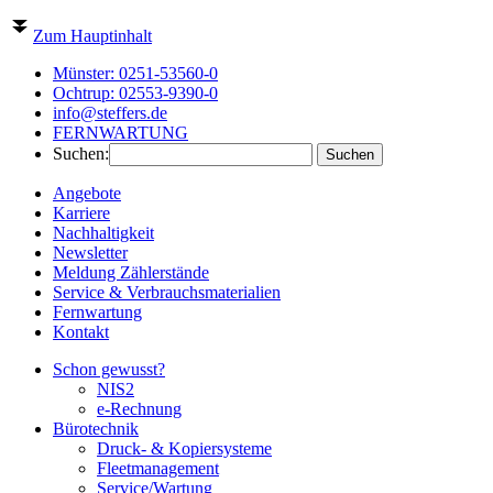
Zum Hauptinhalt
Münster:
0251-53560-0
Ochtrup:
02553-9390-0
info@steffers.de
FERNWARTUNG
Suchen:
Angebote
Karriere
Nachhaltigkeit
Newsletter
Meldung Zählerstände
Service & Verbrauchsmaterialien
Fernwartung
Kontakt
Schon gewusst?
NIS2
e-Rechnung
Bürotechnik
Druck- & Kopiersysteme
Fleetmanagement
Service/Wartung