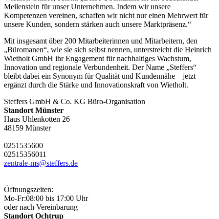
Meilenstein für unser Unternehmen. Indem wir unsere
Kompetenzen vereinen, schaffen wir nicht nur einen Mehrwert für
unsere Kunden, sondern stärken auch unsere Marktpräsenz.“
Mit insgesamt über 200 Mitarbeiterinnen und Mitarbeitern, den
„Büromanen“, wie sie sich selbst nennen, unterstreicht die Heinrich
Wietholt GmbH ihr Engagement für nachhaltiges Wachstum,
Innovation und regionale Verbundenheit. Der Name „Steffers“
bleibt dabei ein Synonym für Qualität und Kundennähe – jetzt
ergänzt durch die Stärke und Innovationskraft von Wietholt.
Steffers GmbH & Co. KG Büro-Organisation
Standort Münster
Haus Uhlenkotten 26
48159 Münster
0251
53560
0
0251
53560
11
zentrale-ms@steffers.de
Öffnungszeiten:
Mo-Fr:
08:00 bis 17:00 Uhr
oder nach Vereinbarung
Standort Ochtrup