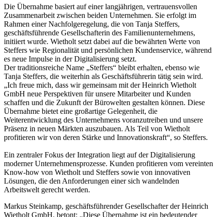
Die Übernahme basiert auf einer langjährigen, vertrauensvollen
Zusammenarbeit zwischen beiden Unternehmen. Sie erfolgt im
Rahmen einer Nachfolgeregelung, die von Tanja Steffers,
geschäftsführende Gesellschafterin des Familienunternehmens,
initiiert wurde. Wietholt setzt dabei auf die bewährten Werte von
Steffers wie Regionalität und persönlichen Kundenservice, während
es neue Impulse in der Digitalisierung setzt.
Der traditionsreiche Name „Steffers“ bleibt erhalten, ebenso wie
Tanja Steffers, die weiterhin als Geschäftsführerin tätig sein wird.
„Ich freue mich, dass wir gemeinsam mit der Heinrich Wietholt
GmbH neue Perspektiven für unsere Mitarbeiter und Kunden
schaffen und die Zukunft der Bürowelten gestalten können. Diese
Übernahme bietet eine großartige Gelegenheit, die
Weiterentwicklung des Unternehmens voranzutreiben und unsere
Präsenz in neuen Märkten auszubauen. Als Teil von Wietholt
profitieren wir von deren Stärke und Innovationskraft“, so Steffers.
Ein zentraler Fokus der Integration liegt auf der Digitalisierung
moderner Unternehmensprozesse. Kunden profitieren vom vereinten
Know-how von Wietholt und Steffers sowie von innovativen
Lösungen, die den Anforderungen einer sich wandelnden
Arbeitswelt gerecht werden.
Markus Steinkamp, geschäftsführender Gesellschafter der Heinrich
Wietholt GmbH, betont: „Diese Übernahme ist ein bedeutender