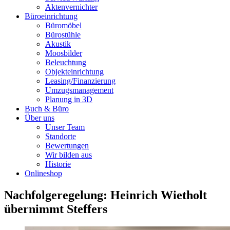
Aktenvernichter
Büroeinrichtung
Büromöbel
Bürostühle
Akustik
Moosbilder
Beleuchtung
Objekteinrichtung
Leasing/Finanzierung
Umzugsmanagement
Planung in 3D
Buch & Büro
Über uns
Unser Team
Standorte
Bewertungen
Wir bilden aus
Historie
Onlineshop
Nachfolgeregelung: Heinrich Wietholt
übernimmt Steffers