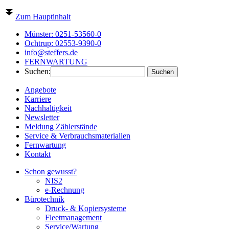
Zum Hauptinhalt
Münster:
0251-53560-0
Ochtrup:
02553-9390-0
info@steffers.de
FERNWARTUNG
Suchen:
Angebote
Karriere
Nachhaltigkeit
Newsletter
Meldung Zählerstände
Service & Verbrauchsmaterialien
Fernwartung
Kontakt
Schon gewusst?
NIS2
e-Rechnung
Bürotechnik
Druck- & Kopiersysteme
Fleetmanagement
Service/Wartung