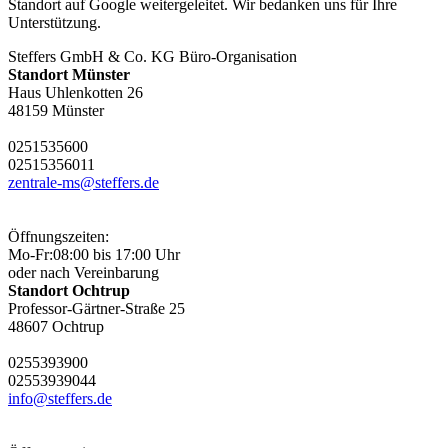
Standort auf Google weitergeleitet. Wir bedanken uns für Ihre
Unterstützung.
Steffers GmbH & Co. KG Büro-Organisation
Standort Münster
Haus Uhlenkotten 26
48159 Münster
0251
53560
0
0251
53560
11
zentrale-ms@steffers.de
Öffnungszeiten:
Mo-Fr:
08:00 bis 17:00 Uhr
oder nach Vereinbarung
Standort Ochtrup
Professor-Gärtner-Straße 25
48607 Ochtrup
02553
9390
0
02553
9390
44
info@steffers.de