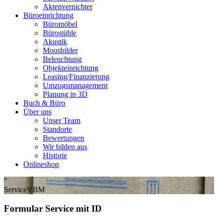
Aktenvernichter
Büroeinrichtung
Büromöbel
Bürostühle
Akustik
Moosbilder
Beleuchtung
Objekteinrichtung
Leasing/Finanzierung
Umzugsmanagement
Planung in 3D
Buch & Büro
Über uns
Unser Team
Standorte
Bewertungen
Wir bilden aus
Historie
Onlineshop
"
Service
VBM
Formular Service mit ID