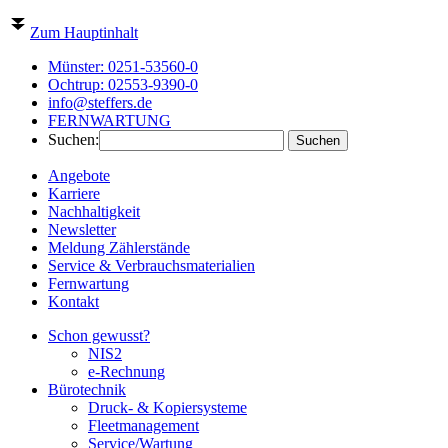
Zum Hauptinhalt
Münster:
0251-53560-0
Ochtrup:
02553-9390-0
info@steffers.de
FERNWARTUNG
Suchen:
Angebote
Karriere
Nachhaltigkeit
Newsletter
Meldung Zählerstände
Service & Verbrauchsmaterialien
Fernwartung
Kontakt
Schon gewusst?
NIS2
e-Rechnung
Bürotechnik
Druck- & Kopiersysteme
Fleetmanagement
Service/Wartung