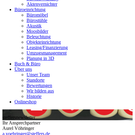
Aktenvernichter
Büroeinrichtung
Büromöbel
Bürostühle
Akustik
Moosbilder
Beleuchtung
Objekteinrichtung
Leasing/Finanzierung
Umzugsmanagement
Planung in 3D
Buch & Büro
Über uns
Unser Team
Standorte
Bewertungen
Wir bilden aus
Historie
Onlineshop
"
steffers
newsletter
Ihr Ansprechpartner
Aurel Vöhringer
a.voehringer@steffers.de