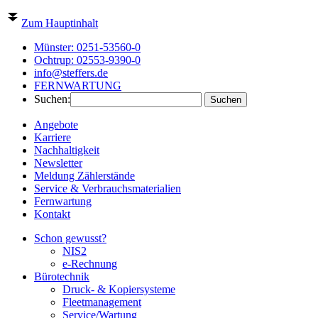
Zum Hauptinhalt
Münster:
0251-53560-0
Ochtrup:
02553-9390-0
info@steffers.de
FERNWARTUNG
Suchen:
Angebote
Karriere
Nachhaltigkeit
Newsletter
Meldung Zählerstände
Service & Verbrauchsmaterialien
Fernwartung
Kontakt
Schon gewusst?
NIS2
e-Rechnung
Bürotechnik
Druck- & Kopiersysteme
Fleetmanagement
Service/Wartung